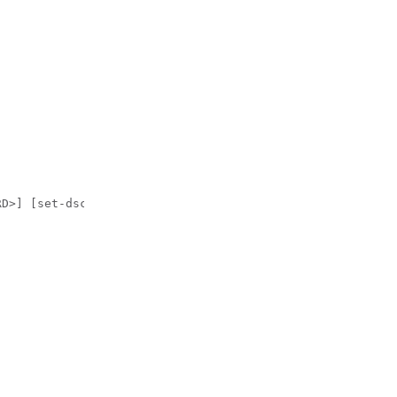
D>] [set-dscp <WORD>]
