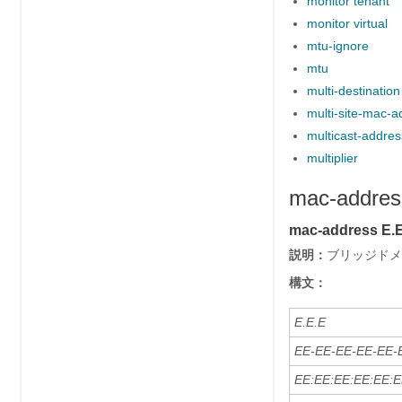
monitor tenant
monitor virtual
mtu-ignore
mtu
multi-destination
multi-site-mac-a
multicast-addres
multiplier
mac-addres
mac-address E.
説明：
ブリッジドメ
構文：
E.E.E
EE-EE-EE-EE-EE-
EE:EE:EE:EE:EE: