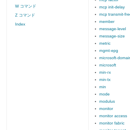
W コマンド
mcp init-delay
mcp transmit-fr
Z コマンド
member
Index
message-level
message-size
metric
mgmt-epg
microsoft-domai
microsoft
min-rx
min-tx
min
mode
modulus
monitor
monitor access
monitor fabric