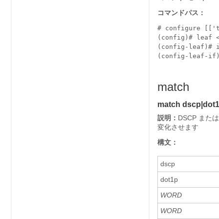
コマンドパス：
# configure [['t
(config)# leaf <
(config-leaf)# i
(config-leaf-if
match
match dscp|dot
説明：
DSCP ま
変化させます
構文：
dscp
dot1p
WORD
WORD