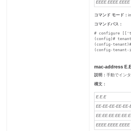
EEEE.EEEE.EEEE
コマンド モード：
コマンドパス：
# configure [['t
(config)# tenant
(config-tenant)#
(config-tenant-
mac-address E.
説明：
手動でインタ
構文：
E.E.E
EE-EE-EE-EE-EE-
EE:EE:EE:EE:EE:
EEEE.EEEE.EEEE