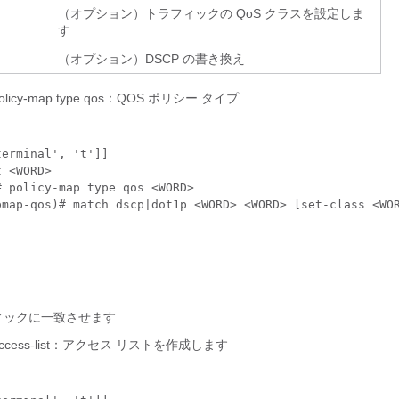
（オプション）トラフィックの QoS クラスを設定しま
す
（オプション）DSCP の書き換え
olicy-map type qos：QOS ポリシー タイプ
erminal', 't']]

 <WORD>

 policy-map type qos <WORD>

pmap-qos)# match dscp|dot1p <WORD> <WORD> [set-class <WOR
フィックに一致させます
access-list：アクセス リストを作成します