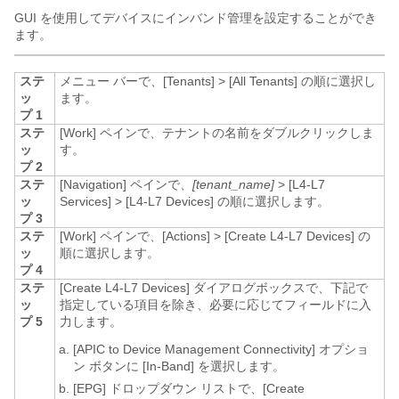
GUI を使用してデバイスにインバンド管理を設定することができ
ます。
ステ
メニュー バーで、
[Tenants]
>
[All Tenants]
の順に選択し
ッ
ます。
プ 1
ステ
[Work] ペインで、テナントの名前をダブルクリックしま
ッ
す。
プ 2
ステ
[Navigation] ペインで、
[tenant_name]
>
[L4-L7
ッ
Services]
>
[L4-L7 Devices]
の順に選択します。
プ 3
ステ
[Work] ペインで、
[Actions]
>
[Create L4-L7 Devices]
の
ッ
順に選択します。
プ 4
ステ
[Create L4-L7 Devices]
ダイアログボックスで、下記で
ッ
指定している項目を除き、必要に応じてフィールドに入
プ 5
力します。
[APIC to Device Management Connectivity]
オプショ
ン ボタンに [In-Band]
を選択します。
[EPG]
ドロップダウン リストで、[Create