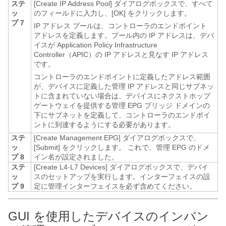
ステ
[Create IP Address Pool]
ダイアログボックスで、すべて
ッ
のフィールドに入力し、[OK]
をクリックします。
プ 7
IP アドレス プールは、コントローラのエンドポイント
アドレスを定義します。プール内の IP アドレスは、デバ
イスが
Application Policy Infrastructure
Controller
（
APIC
）の IP アドレスと見なす IP アドレス
です。
コントローラのエンドポイントに定義したアドレス範囲
が、デバイスに定義した管理 IP アドレスと同じサブネッ
トに含まれていない場合は、デバイスにネクストホップ
ゲートウェイを提供する管理 EPG ブリッジ ドメインの
下にサブネットを定義して、コントローラのエンドポイ
ントに到達するようにする必要があります。
ステ
[Create Management EPG]
ダイアログボックスで、
ッ
[Submit]
をクリックします。
これで、管理 EPG のドメ
プ 8
イン名が設定されました。
ステ
[Create L4-L7 Devices]
ダイアログボックスで、デバイ
ッ
スのセットアップを実行します。インターフェイスの設
プ 9
定に管理インターフェイスを必ず含めてください。
GUI を使用したデバイスのインバン