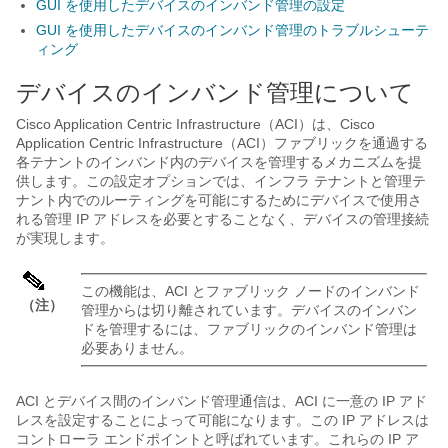
GUI を使用したデバイスのインバンド管理の設定
GUI を使用したデバイスのインバンド管理のトラブルシューテ
ィング
デバイスのインバンド管理について
Cisco Application Centric Infrastructure
（
ACI
）は、
Cisco
Application Centric Infrastructure
（
ACI
）ファブリックを通過する
各テナントのインバンド内のデバイスを管理するメカニズムを提
供します。この設定オプションでは、インフラ テナントと管理テ
ナント内でのルーティングを可能にするためにデバイスで使用さ
れる管理 IP アドレスを必要とすることなく、デバイスの管理接続
が実現します。
この機能は、
ACI
とファブリック ノードのインバンド
（注）
管理からは切り離されています。デバイスのインバン
ドを管理するには、ファブリックのインバンド管理は
必要ありません。
ACI
とデバイス間のインバンド管理通信は、
ACI
に一意の IP アド
レスを設定することによって可能になります。この IP アドレスは
コントローラ エンドポイントと呼ばれています。これらの IP ア