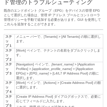
ド管理のトラブルシューティング
既存のエンドポイント グループ（EPG）をデバイスの管理 EPG
として選択した場合は、管理 IP アドレス プールとコントローラ
管理ポリシーを手動で追加する必要があります。GUI を使用して
これらを追加することができます。
ステ
メニュー バーで、
[Tenants]
>
[All Tenants]
の順に選択し
ッ
ます。
プ 1
ステ
[Work] ペインで、テナントの名前をダブルクリックしま
ッ
す。
プ 2
ステ
[Navigation] ペインで、
[tenant_name]
>
[Application
ッ
Profiles]
>
[application_profile_name]
>
[Application
プ 3
EPGs]
>
[EPG_name]
>
[L4/L7 IP Address Pool]
の順に
選択します。
ステ
[Work] ペインで、
[Actions]
>
[Create Address Pool]
の順
ッ
に選択します。
プ 4
ステ
[Create IP Address Pool]
ダイアログボックスで、必要に
ッ
応じてフィールドに入力します。
プ 5
これで、管理 IP プールが追加されます。