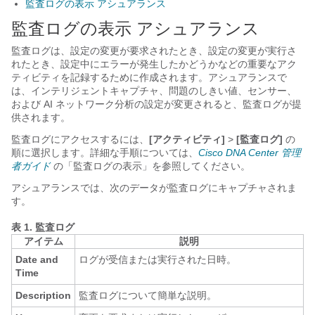
監査ログの表示 アシュアランス
監査ログの表示
アシュアランス
監査ログは、設定の変更が要求されたとき、設定の変更が実行さ
れたとき、設定中にエラーが発生したかどうかなどの重要なアク
ティビティを記録するために作成されます。
アシュアランス
で
は、インテリジェントキャプチャ、問題のしきい値、センサー、
および AI ネットワーク分析の設定が変更されると、監査ログが提
供されます。
監査ログにアクセスするには、
[アクティビティ]
>
[監査ログ]
の
順に選択します。詳細な手順については、
Cisco DNA Center 管理
者ガイド
の「監査ログの表示」を参照してください。
アシュアランス
では、次のデータが監査ログにキャプチャされま
す。
表 1.
監査ログ
アイテム
説明
Date and
ログが受信または実行された日時。
Time
Description
監査ログについて簡単な説明。