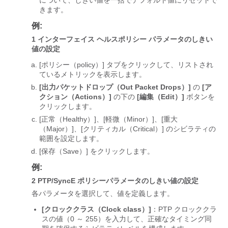
について、しきい値を一括でデフォルト値にリセットで
きます。
例:
1
インターフェイス ヘルスポリシー パラメータのしきい
値の設定
[ポリシー（policy）] タブをクリックして、リストされ
ているメトリックを表示します。
[出力パケットドロップ（Out Packet Drops）]
の
[ア
クション（Actions）]
の下の
[編集（Edit）]
ボタンを
クリックします。
[正常（Healthy）]、[軽微（Minor）]、[重大
（Major）]、[クリティカル（Critical）] のシビラティの
範囲を設定します。
[保存（Save）]
をクリックします。
例:
2
PTP/SyncE ポリシーパラメータのしきい値の設定
各パラメータを選択して、値を定義します。
[クロッククラス（Clock class）]
：PTP クロッククラ
スの値（0 ～ 255）を入力して、正確なタイミング同