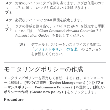
ステ
対象のデバイスにタグを割り当てます。タグは任意のカテ
ッ
ゴリに属し、いつでも追加または削除できます。
プ 2
ステ
必要なデバイスで gNMI 機能を設定します。
ッ
タグの作成と割り当て、デバイスに gNMI を設定する手順
プ 3
については、『
Cisco Crosswork Network Controller 7.1
Administration Guide
』 を参照してください。
（注）
デフォルトポリシーをカスタマイズする前に、
「
デフォルトポリシー の管理
」 のセクション
を参照してください。
モニタリングポリシーの作成
モニタリングポリシーを設定して有効にするには、メインメニュ
ーに移動し、
[デバイス管理（Device Management）] > [パフォ
ーマンスポリシー（Performance Policies）]
を選択し、
[新しい
ポリシーの作成（Create new policy）]
をクリックします。
Procedure