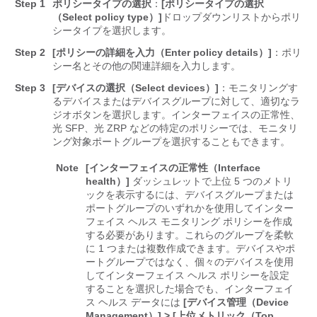
Step 1
ポリシータイプの選択
：
[ポリシータイプの選択
（Select policy type）]
ドロップダウンリストからポリ
シータイプを選択します。
Step 2
[ポリシーの詳細を入力（Enter policy details）]
：ポリ
シー名とその他の関連詳細を入力します。
Step 3
[デバイスの選択（Select devices）]
：モニタリングす
るデバイスまたはデバイスグループに対して、適切なラ
ジオボタンを選択します。インターフェイスの正常性、
光 SFP、光 ZRP などの特定のポリシーでは、モニタリ
ング対象ポートグループを選択することもできます。
Note
[インターフェイスの正常性（Interface
health）]
ダッシュレットで上位 5 つのメトリ
ックを表示するには、デバイスグループまたは
ポートグループのいずれかを使用してインター
フェイス ヘルス モニタリング ポリシーを作成
する必要があります。これらのグループを柔軟
に 1 つまたは複数作成できます。デバイスやポ
ートグループではなく、個々のデバイスを使用
してインターフェイス ヘルス ポリシーを設定
することを選択した場合でも、インターフェイ
ス ヘルス データには
[デバイス管理（Device
Management）] > [上位メトリック（Top