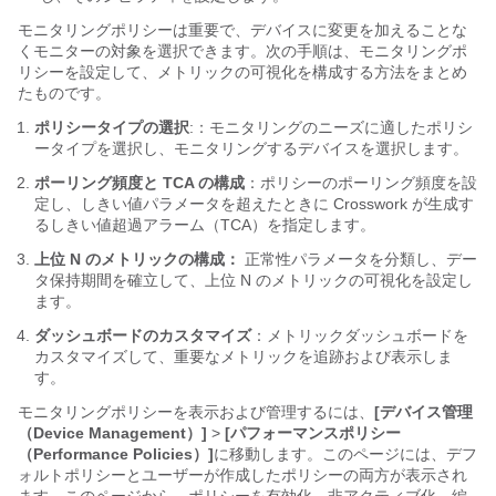
モニタリングポリシーは重要で、デバイスに変更を加えることな
くモニターの対象を選択できます。次の手順は、モニタリングポ
リシーを設定して、メトリックの可視化を構成する方法をまとめ
たものです。
ポリシータイプの選択
:：モニタリングのニーズに適したポリシ
ータイプを選択し、モニタリングするデバイスを選択します。
ポーリング頻度と TCA の構成
：ポリシーのポーリング頻度を設
定し、しきい値パラメータを超えたときに Crosswork が生成す
るしきい値超過アラーム（TCA）を指定します。
上位 N のメトリックの構成：
正常性パラメータを分類し、デー
タ保持期間を確立して、上位 N のメトリックの可視化を設定し
ます。
ダッシュボードのカスタマイズ
：メトリックダッシュボードを
カスタマイズして、重要なメトリックを追跡および表示しま
す。
モニタリングポリシーを表示および管理するには、
[デバイス管理
（Device Management）]
>
[パフォーマンスポリシー
（Performance Policies）]
に移動します。このページには、デフ
ォルトポリシーとユーザーが作成したポリシーの両方が表示され