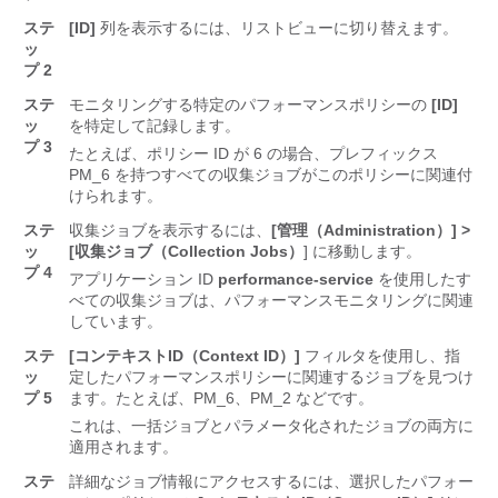
ステ
[ID]
列を表示するには、リストビューに切り替えます。
ッ
プ 2
ステ
モニタリングする特定のパフォーマンスポリシーの
[ID]
ッ
を特定して記録します。
プ 3
たとえば、ポリシー ID が 6 の場合、プレフィックス
PM_6 を持つすべての収集ジョブがこのポリシーに関連付
けられます。
ステ
収集ジョブを表示するには、
[管理（Administration）] >
ッ
[収集ジョブ（Collection Jobs）
] に移動します。
プ 4
アプリケーション ID
performance-service
を使用したす
べての収集ジョブは、パフォーマンスモニタリングに関連
しています。
ステ
[コンテキストID（Context ID）]
フィルタを使用し、指
ッ
定したパフォーマンスポリシーに関連するジョブを見つけ
プ 5
ます。たとえば、PM_6、PM_2 などです。
これは、一括ジョブとパラメータ化されたジョブの両方に
適用されます。
ステ
詳細なジョブ情報にアクセスするには、選択したパフォー