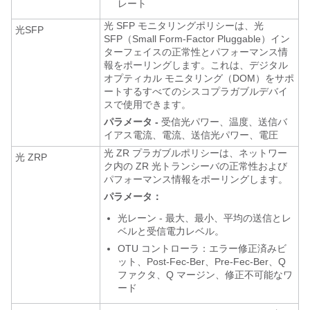
レート
光 SFP モニタリングポリシーは、光
光SFP
SFP（Small Form-Factor Pluggable）イン
ターフェイスの正常性とパフォーマンス情
報をポーリングします。これは、デジタル
オプティカル モニタリング（DOM）をサポ
ートするすべてのシスコプラガブルデバイ
スで使用できます。
パラメータ -
受信光パワー、温度、送信バ
イアス電流、電流、送信光パワー、電圧
光 ZR プラガブルポリシーは、ネットワー
光 ZRP
ク内の ZR 光トランシーバの正常性および
パフォーマンス情報をポーリングします。
パラメータ：
光レーン - 最大、最小、平均の送信とレ
ベルと受信電力レベル。
OTU コントローラ：エラー修正済みビ
ット、Post-Fec-Ber、Pre-Fec-Ber、Q
ファクタ、Q マージン、修正不可能なワ
ード