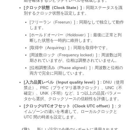
期を確保するシビラティレベルを構成します。
[クロック状態（Clock State）]
：同期ステータスを識
別するクロック状態を設定します。
[フリーラン（Freerun）]：同期なしで独立して動作
します。
[ホールドオーバー（Holdover）]：最後に正常と判
断した状態を一時的に維持します。
[取得中（Acquiring）]：同期を取得中です。
[周波数ロック（Frequency locked）]：周波数は同
期されていますが、位相は調整されていません。
[位相調整済み（Phase aligned）]：周波数と位相の
両方で完全に同期しています。
[入力品質レベル（Input quality level）]
：DNU（使用
禁止）、PRC（プライマリ基準クロック）、UNC（不
確定）、UNK（不明）など、1 つ以上の品質パラメー
タから選択、クロックソースの信頼性を評価します。
[クロックUTCオフセット（Clock UTC offset）]
：タ
イムゾーンの違いを考慮して、ローカルクロックと
UTC 間の時差を設定します。
（注）
新しい設定は今後のレポートに適用されます