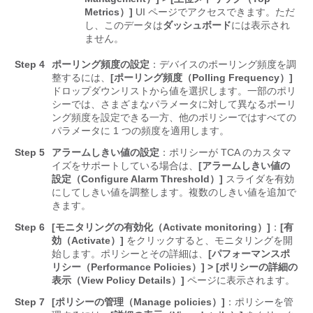
Metrics）]
UI ページでアクセスできます。ただ
し、このデータは
ダッシュボード
には表示され
ません。
Step 4
ポーリング頻度の設定
：デバイスのポーリング頻度を調
整するには、
[ポーリング頻度（Polling Frequency）]
ドロップダウンリストから値を選択します。一部のポリ
シーでは、さまざまなパラメータに対して異なるポーリ
ング頻度を設定できる一方、他のポリシーではすべての
パラメータに 1 つの頻度を適用します。
Step 5
アラームしきい値の設定
：ポリシーが TCA のカスタマ
イズをサポートしている場合は、
[アラームしきい値の
設定（Configure Alarm Threshold）]
スライダを有効
にしてしきい値を調整します。複数のしきい値を追加で
きます。
Step 6
[モニタリングの有効化（Activate monitoring）]
：
[有
効（Activate）]
をクリックすると、モニタリングを開
始します。ポリシーとその詳細は、
[パフォーマンスポ
リシー（Performance Policies）] > [ポリシーの詳細の
表示（View Policy Details）]
ページに表示されます。
Step 7
[ポリシーの管理（Manage policies）]
：ポリシーを管