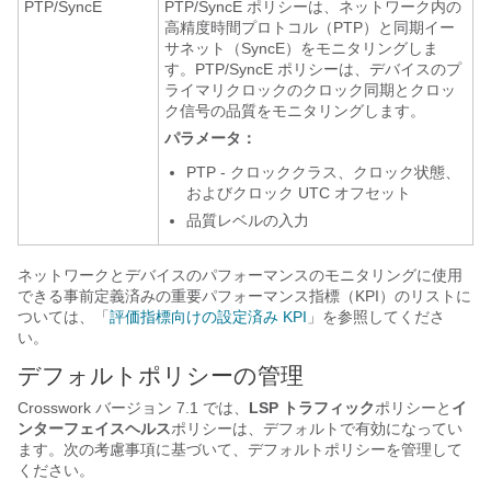
PTP/SyncE
PTP/SyncE ポリシーは、ネットワーク内の
高精度時間プロトコル（PTP）と同期イー
サネット（SyncE）をモニタリングしま
す。PTP/SyncE ポリシーは、デバイスのプ
ライマリクロックのクロック同期とクロッ
ク信号の品質をモニタリングします。
パラメータ：
PTP - クロッククラス、クロック状態、
およびクロック UTC オフセット
品質レベルの入力
ネットワークとデバイスのパフォーマンスのモニタリングに使用
できる事前定義済みの重要パフォーマンス指標（KPI）のリストに
ついては、「
評価指標向けの設定済み KPI
」を参照してくださ
い。
デフォルトポリシーの管理
Crosswork バージョン 7.1 では、
LSP トラフィック
ポリシーと
イ
ンターフェイスヘルス
ポリシーは、デフォルトで有効になってい
ます。次の考慮事項に基づいて、デフォルトポリシーを管理して
ください。