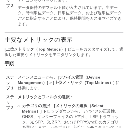
ッ
アイコンをクリックします。
プ 3
データ保持のデフォルト値が入力されています。生デー
タ、時間単位データ、日単位データ、および週単位データ
ごとに指定することにより、保持期間をカスタマイズでき
ます。
主要なメトリックの表示
[上位メトリック（Top Metrics）]
ビューをカスタマイズして、選
択した重要なメトリックをモニタリングします。
手順
ステ
メインメニューから、
[デバイス管理（Device
ッ
Management）]
>
[上位メトリック（Top Metrics）]
に
プ 1
移動します。
ステ
メトリックとフィルタの選択
：
ッ
カテゴリの選択
：
[メトリックの選択（Select
プ 2
Metrics）]
ドロップダウンから、デバイスの正常性、
GNSS、インターフェイスの正常性、 LSP トラフィッ
ク、光 SFP、光 ZRP、および PTP/SyncE のカテゴリ
を選択します。カテゴリは、設定したモニタリングポリ