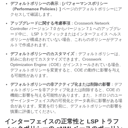
デフォルトポリシーの表示
：
[パフォーマンスポリシー
（Performance Policies）]
ページのデフォルトポリシーにア
クセスして確認します。
アップグレードに関する考慮事項
：Crosswork Network
Controller バージョン 7.0 からバージョン 7.1 へのアップグレ
ード中に、 LSP トラフィックまたはインターフェイス ヘルス
ポリシーが構成されていない場合、これらのポリシーがデフォ
ルトで作成されます。
デフォルトポリシーのカスタマイズ
：デフォルトポリシーは、
好みに合わせてカスタマイズできます。Crosswork
Optimization Engine（COE）がインストールされている場合、
デフォルトポリシーを変更すると、COE の動作に影響を与え
る可能性があります。
デフォルトポリシーの非アクティブ化または削除の影響
：デフ
ォルトポリシーを非アクティブ化または削除すると、COE の
機能に影響を与える可能性があります。また、トポロジのユー
ザーインターフェイス内の可視化とデータ表示に影響がある場
合があります。変更を行う前に、デフォルトポリシーの影響を
慎重に評価してください。
インターフェイスの正常性と LSP トラフ