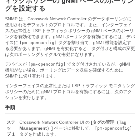
ィックポリシーの gNMI ベースのポーリン
グを設定する
SNMP は、Crosswork Network Controller のデータポーリングに
使用されるデフォルトのプロトコルです。また、インターフェイ
スの正常性と LSP トラフィックポリシーの gNMI ベースのポーリ
ングを有効化できます。gNMI ポーリングを有効にするには、デバ
イスに
タグを割り当て、gNMI 機能を設定す
[pm-openconfig]
る必要があります。gNMI を有効化すると、タグ付けと構成の変更
は次のポーリングサイクルで有効になります。
デバイスが
でタグ付けされているが、gNMI
[pm-openconfig]
機能がない場合、ポーリングはデータ収集を確保するために
SNMP に切り替わります。
インターフェイスの正常性または LSP トラフィック モニタリング
ポリシーのために gNMI プロトコルを有効にするには、次のアク
ションを実行します。
手順
ステ
Crosswork Network Controller UI の
[タグの管理（Tag
ッ
Management）]
ページに移動して、
[pm-openconfig]
プ 1
タグを作成します。