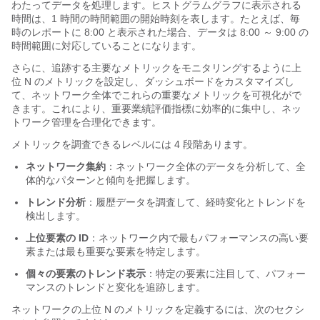
わたってデータを処理します。ヒストグラムグラフに表示される
時間は、1 時間の時間範囲の開始時刻を表します。たとえば、毎
時のレポートに 8:00 と表示された場合、データは 8:00 ～ 9:00 の
時間範囲に対応していることになります。
さらに、追跡する主要なメトリックをモニタリングするように上
位 N のメトリックを設定し、ダッシュボードをカスタマイズし
て、ネットワーク全体でこれらの重要なメトリックを可視化がで
きます。これにより、重要業績評価指標に効率的に集中し、ネッ
トワーク管理を合理化できます。
メトリックを調査できるレベルには 4 段階あります。
ネットワーク集約
：ネットワーク全体のデータを分析して、全
体的なパターンと傾向を把握します。
トレンド分析
：履歴データを調査して、経時変化とトレンドを
検出します。
上位要素の ID
：ネットワーク内で最もパフォーマンスの高い要
素または最も重要な要素を特定します。
個々の要素のトレンド表示
：特定の要素に注目して、パフォー
マンスのトレンドと変化を追跡します。
ネットワークの上位 N のメトリックを定義するには、次のセクシ