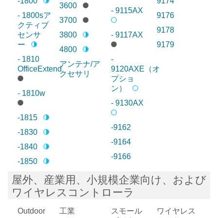
-1800
9174
3600
- 9115AX
- 1800sア
9176
3700
クティブ
9178
センサ
3800
- 9117AX
ー
9179
4800
- 1810
-
アンテナ/ア
OfficeExtend
9120AXE（オ
クセサリ
プショ
ン）
- 1810w
- 9130AX
-1815
-9162
-1830
-9164
-1840
-9166
-1850
屋外、産業用、小規模企業向け、および
ワイヤレスコントローラ
Outdoor
工業
スモール
ワイヤレス