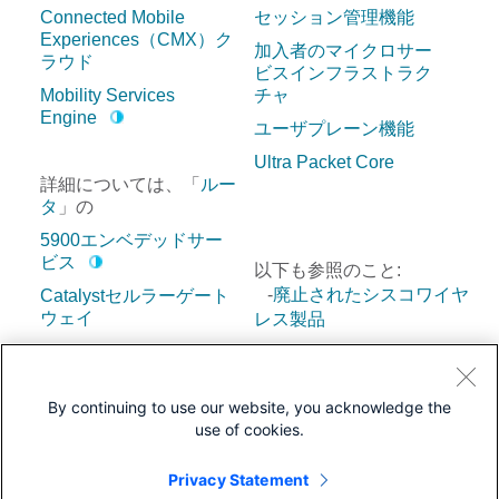
Connected Mobile
セッション管理機能
Experiences（CMX）ク
加入者のマイクロサー
ラウド
ビスインフラストラク
Mobility Services
チャ
Engine
ユーザプレーン機能
Ultra Packet Core
詳細については、「
ルー
タ
」の
5900エンベデッドサー
ビス
以下も参照のこと:
-
廃止されたシスコワイヤ
Catalystセルラーゲート
ウェイ
レス製品
Catalystワイヤレスゲー
トウェイCG113
サポートステータスキー：
LoRaWAN 向けワイヤレ
By continuing to use our website, you acknowledge the
=販売終了
を発表=販売終
ス ゲートウェイ
use of cookies.
了(End of Sale)
=シスコに
よるサポート終了
Privacy Statement