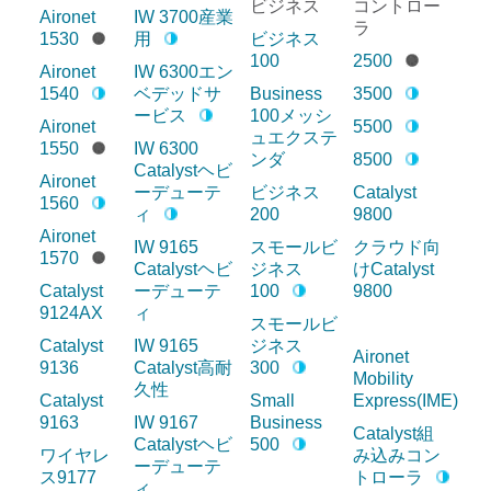
ビジネス
コントロー
Aironet
IW 3700産業
ラ
1530
用
ビジネス
100
2500
Aironet
IW 6300エン
1540
ベデッドサ
Business
3500
ービス
100メッシ
Aironet
5500
ュエクステ
1550
IW 6300
ンダ
8500
Catalystヘビ
Aironet
ーデューテ
ビジネス
Catalyst
1560
ィ
200
9800
Aironet
IW 9165
スモールビ
クラウド向
1570
Catalystヘビ
ジネス
けCatalyst
Catalyst
ーデューテ
100
9800
9124AX
ィ
スモールビ
Catalyst
IW 9165
ジネス
Aironet
9136
Catalyst高耐
300
Mobility
久性
Catalyst
Small
Express(IME)
9163
IW 9167
Business
Catalyst組
Catalystヘビ
500
ワイヤレ
み込みコン
ーデューテ
ス9177
トローラ
ィ