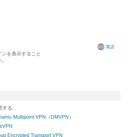
英語
イン
を表示すること
い。
続する
namic Multipoint VPN（DMVPN）
exVPN
oup Encrypted Transport VPN