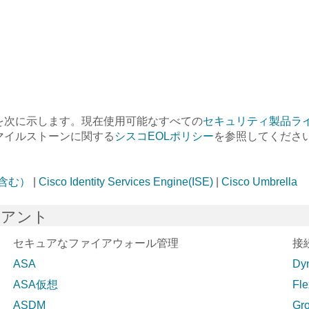
を次に示します。現在使用可能なすべての
セキュリティ製品ラ
マイルストーンに関する
シスコEOLポリシー
を参照してくださ
tを含む）
|
Cisco Identity Services Engine(ISE)
|
Cisco Umbrella
イアント
セキュアなファイアウォール管理
接
ASA
Dy
ASA仮想
Fl
ASDM
Gr