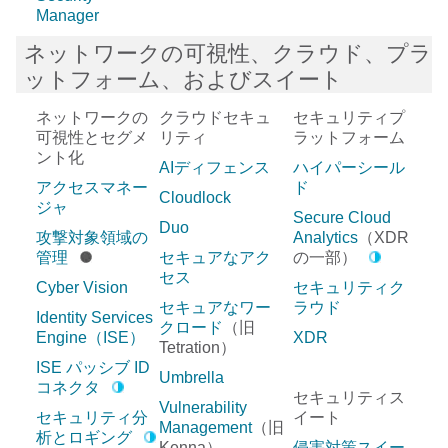
Manager
ネットワークの可視性、クラウド、プラ
ットフォーム、およびスイート
ネットワークの
クラウドセキュ
セキュリティプ
可視性とセグメ
リティ
ラットフォーム
ント化
AIディフェンス
ハイパーシール
アクセスマネー
ド
Cloudlock
ジャ
Secure Cloud
Duo
攻撃対象領域の
Analytics
（XDR
管理
セキュアなアク
の一部）
セス
Cyber Vision
セキュリティク
セキュアなワー
ラウド
Identity Services
クロード
（旧
Engine（ISE）
XDR
Tetration）
ISE パッシブ ID
Umbrella
コネクタ
セキュリティス
Vulnerability
セキュリティ分
イート
Management
（旧
析とロギング
Kenna）
侵害対策スイー