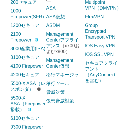
200セキュア
Multipoint
ASA
VPN（DMVPN）
1000
Firepower(SFR)
ASA仮想
FlexVPN
1200セキュア
ASDM
Group
Encrypted
2100
Management
Transport VPN
Firepower
Centerアプライ
アンス
（x700お
IOS Easy VPN
3000産業用(ISA)
よびx800）
IOS SSL VPN
3100セキュア
Management
セキュアクライ
4100 Firepower
Center仮想
アント
4200セキュア
移行マネージャ
（AnyConnect
を含む）
5500-X ASA（レ
移行ツール
スポンダ）
脅威対策
5500-X
仮想脅威対策
ASA（Firepower
搭載）
6100セキュア
9300 Firepower