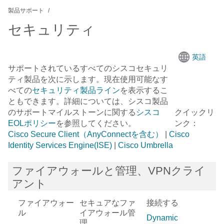
製品サポート
セキュリティ
英語
サポートされているすべての
シスコセキュリ
ティ
製品を次に示します。現在使用可能なす
べての
セキュリティ製品ライン
を表示するこ
ともできます。詳細については、シスコ製品
のサポートマイルストーンに関する
シスコ
クイックリ
EOLポリシー
を参照してください。
ンク：
Cisco Secure Client（AnyConnectを含む）
|
Cisco
Identity Services Engine(ISE)
|
Cisco Umbrella
ファイアウォールと管理、VPNクライ
アント
ファイアウォー
セキュアなファ
接続する
ル
イアウォール管
Dynamic
理