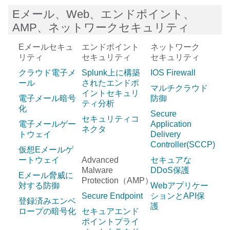
Eメール、Web、エンドポイント、
AMP、ネットワークセキュリティ
Eメールセキュ
エンドポイント
ネットワーク
リティ
セキュリティ
セキュリティ
クラウド電子メ
Splunk上に構築
IOS Firewall
ール
されたエンドポ
マルチクラウド
イントセキュリ
電子メール暗号
防御
ティ分析
化
Secure
セキュリティコ
電子メールゲー
Application
ネクタ
トウェイ
Delivery
Controller(SCCP)
仮想Eメールゲ
ートウェイ
Advanced
セキュアな
Malware
DDoS保護
Eメール脅威に
Protection（AMP）
対する防御
Webアプリケー
Secure Endpoint
ションとAPI保
登録済みエンベ
護
ロープの暗号化
セキュアエンド
ポイントプライ