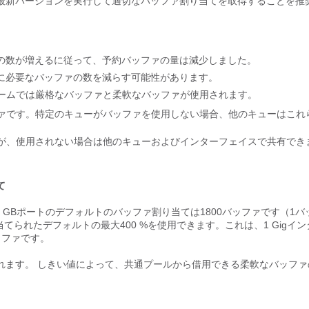
07 の最新バージョンを実行して適切なバッファ割り当てを取得することを推
の数が増えるに従って、予約バッファの量は減少しました。
に必要なバッファの数を減らす可能性があります。
ラットフォームでは厳格なバッファと柔軟なバッファが使用されます。
ァです。特定のキューがバッファを使用しない場合、他のキューはこれ
が、使用されない場合は他のキューおよびインターフェイスで共有でき
て
0 GBポートのデフォルトのバッファ割り当ては1800バッファです（1バ
てられたデフォルトの最大400 %を使用できます。これは、1 Gigイン
バッファです。
されます。 しきい値によって、共通プールから借用できる柔軟なバッファ