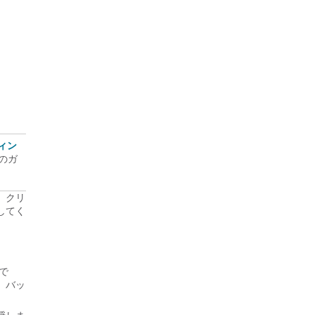
ティン
このガ
、クリ
してく
で
。バッ