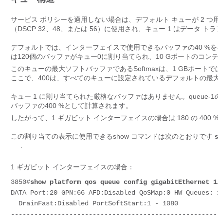
サービス ポリシーを適用しない場合は、デフォルト キューが 2 つ用
（DSCP 32、48、または 56）に使用され、キュー 1 はデータ 
デフォルトでは、インターフェイスで使用できるバッファの40 %を
は120個のバッファがキュー0に割り当てられ、10 Gポートのコン
このキューの最大ソフトバッファであるSoftmaxは、1 GBポートでは
ここで、400は、すべてのキューに設定されているデフォルトの最
キュー 1 に割り当てられた厳格なバッファはありません。queue-
バッファの400 %として計算されます。
したがって、1 ギガビット インターフェイスの場合は 180 の 400 %
この割り当ての表示に使用できる
show
コマンドは次のとおりです
.
1 ギガビット インターフェイスの場合：
3850#
show platform qos queue config gigabitEthernet 1
DATA Port:20 GPN:66 AFD:Disabled QoSMap:0 HW Queues: 1
  DrainFast:Disabled PortSoftStart:1 - 1080

------------------------------------------------------