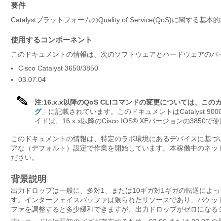
要件
CatalystプラットフォームのQuality of Service(QoS)に
使用するコンポーネント
このドキュメントの情報は、次のソフトウェアとハードウェアのバ
Cisco Catalyst 3650/3850
03.07.04
注
:
16.x.x以降のQoS CLIコマンドの変更については、この
グ
」に記載されています。このドキュメントはCatalyst 9
イドは、16.x.x以降のCisco IOS® XEバージョンの3850
このドキュメントの情報は、特定のラボ環境にあるデバイスに基づ
アな（デフォルト）設定で作業を開始しています。本稼働中のネッ
ださい。
背景説明
出力ドロップは一般に、多対1、または10ギガ対1ギガの転送によ
す。インターフェイスバッファは限られたリソースであり、パケッ
ファを調整すると多少緩和できますが、出力ドロップがゼロになる