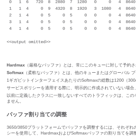
 0   1  6   720  8  2880  7  1280   0     0   4  8640

 1   1  4     0  9  4320  8  1920   3  1080   4  8640

 2   1  4     0  5     0  5     0   0     0   4  8640

 3   1  4     0  5     0  5     0   0     0   4  8640

 4   1  4     0  5     0  5     0   0     0   4  8640
<<output omitted>>
Hardmax
（厳格なバッファ）とは、常にこのキューに対して予約さ
Softmax
（柔軟なバッファ）とは、他のキューまたはグローバル 
1ギガビットインターフェイスあたりのSoftmaxの総数は1200（3
サービスポリシーを適用する際に、明示的に作成されていない場合
以前に定義したクラスに一致しないすべてのトラフィックは、このキ
ません。
バッファ割り当ての調整
3650/3850プラットフォームでバッファを調整するには、それ
シーを使用して、HardmaxおよびSoftmaxバッファの割り当てを