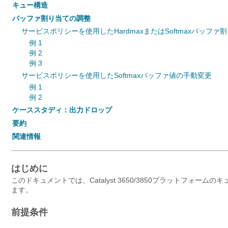
キュー構造
バッファ割り当ての調整
サービスポリシーを使用したHardmaxまたはSoftmaxバッファ
例 1
例 2
例 3
サービスポリシーを使用したSoftmaxバッファ値の手動変更
例 1
例 2
ケーススタディ：出力ドロップ
要約
関連情報
はじめに
このドキュメントでは、Catalyst 3650/3850プラットフ
ます。
前提条件