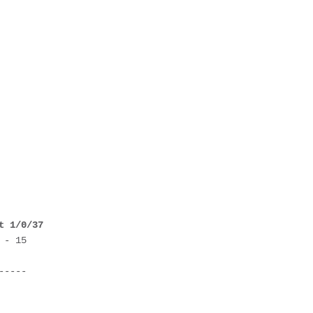
t 1/0/37
- 15

----
