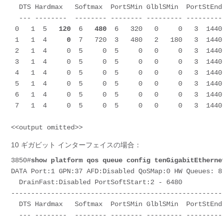
  DTS Hardmax   Softmax  PortSMin GlblSMin  PortStEnd

  --- --------  -------- -------- --------- ---------

 0   1  5   
120
  6   
480
  6   320   0     0   3  1440

 1   1  4     
0
  7   720  3   480   2   180   3  1440

 2   1  4     0  5     0  5     0   0     0   3  1440

 3   1  4     0  5     0  5     0   0     0   3  1440

 4   1  4     0  5     0  5     0   0     0   3  1440

 5   1  4     0  5     0  5     0   0     0   3  1440

 6   1  4     0  5     0  5     0   0     0   3  1440

 7   1  4     0  5     0  5     0   0     0   3  1440

<<output omitted>>
10 ギガビット インターフェイスの場合：
3850#
show platform qos queue config tenGigabitEtherne
DATA Port:1 GPN:37 AFD:Disabled QoSMap:0 HW Queues: 8 
  DrainFast:Disabled PortSoftStart:2 - 6480

------------------------------------------------------
  DTS Hardmax   Softmax  PortSMin GlblSMin  PortStEnd

  --- --------  -------- -------- --------- ---------
