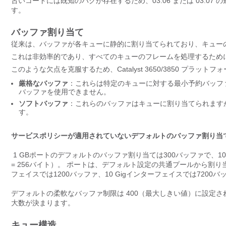
古いコードには既知のバグが存在するため、03.06 または 03.
す。
バッファ割り当て
従来は、バッファが各キューに静的に割り当てられており、キュー
これは非効率的であり、すべてのキューのフレームを処理するため
このような欠点を克服するため、Catalyst 3650/3850 プ
厳格なバッファ
：これらは特定のキューに対する最小予約バッフ
バッファを使用できません。
ソフトバッファ
：これらのバッファはキューに割り当てられます
す。
サービスポリシーが適用されていないデフォルトのバッファ割り当
1 GBポートのデフォルトのバッファ割り当ては300バッファで、1
= 256バイト）。 ポートは、デフォルト設定の共通プールから割り当
フェイスでは1200バッファ、10 Gigインターフェイスでは7200
デフォルトの柔軟なバッファ制限は 400（最大しきい値）に設定
大数が決まります。
キュー構造