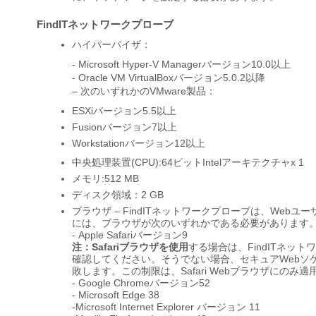
FindITネットワークプローブ
ハイパーバイザ：
- Microsoft Hyper-V Managerバージョン10.0以上
- Oracle VM VirtualBoxバージョン5.0.2以降
– 次のいずれかのVMware製品：
ESXiバージョン5.5以上
Fusionバージョン7以上
Workstationバージョン12以上
中央処理装置(CPU):64ビットIntelアーキテクチャx 1
メモリ:512 MB
ディスク領域：2 GB
ブラウザ – FindITネットワークプローブは、We
には、ブラウザが次のいずれかである必要があります
- Apple Safariバージョン9
注：Safariブラウザを使用
する場合は、FindITネッ
確認してください。そうでない場合、セキュアWebソ
敗します。この制限は、Safari Webブラウザにのみ
- Google Chromeバージョン52
- Microsoft Edge 38
-Microsoft Internet Explorer バージョン 11