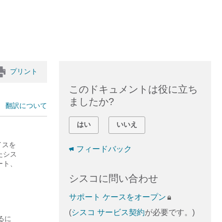
プリント
このドキュメントは役に立ち
ましたか?
翻訳について
はい
いいえ
バイスを
フィードバック
たシス
ート、
シスコに問い合わせ
サポート ケースをオープン
(
シスコ サービス契約
が必要です。)
するに