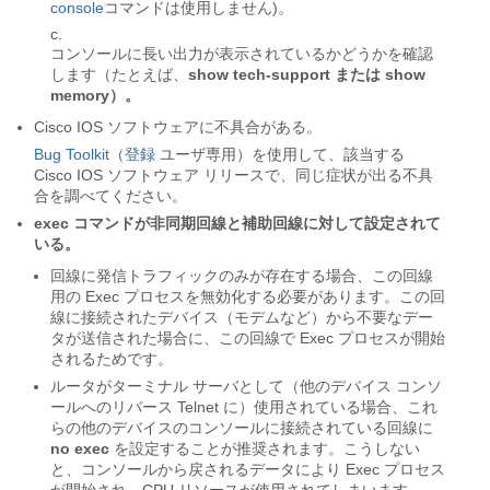
console
コマンドは使用しません)。
コンソールに長い出力が表示されているかどうかを確認
します（たとえば、
show tech-support または show
memory）。
Cisco IOS ソフトウェアに不具合がある。
Bug Toolkit
（
登録
ユーザ専用）を使用して、該当する
Cisco IOS ソフトウェア リリースで、同じ症状が出る不具
合を調べてください。
exec コマンドが非同期回線と補助回線に対して設定されて
いる。
回線に発信トラフィックのみが存在する場合、この回線
用の Exec プロセスを無効化する必要があります。この回
線に接続されたデバイス（モデムなど）から不要なデー
タが送信された場合に、この回線で Exec プロセスが開始
されるためです。
ルータがターミナル サーバとして（他のデバイス コンソ
ールへのリバース Telnet に）使用されている場合、これ
らの他のデバイスのコンソールに接続されている回線に
no exec
を設定することが推奨されます。こうしない
と、コンソールから戻されるデータにより Exec プロセス