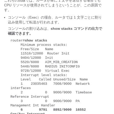
これらの回線では、ルータが単に 1 文字を送信する場合でも
CPU リソースが使用されてしまうということが、この原因で
す。
コンソール（Exec）の場合、ルータでは 1 文字ごとに割り
込み使用して転送が行われます。
コンソールの割り込みは、
show stacks コマンドの出力で
確認できます。
router#
show stacks
     Minimum process stacks: 

     Free/Size   Name 

     11516/12000  Router Init 

     9404/12000  Init 

     5520/6000   AIM_MIB_CREATION 

     5448/6000   RADIUS INITCONFIG 

     9728/12000  Virtual Exec 

     Interrupt level stacks: 

     Level    Called Unused/Size  Name 

     1    23035463   7008/9000  Network 
interfaces 

     2           0   9000/9000  Timebase 
Reference Interrupt 

     3           0   9000/9000  PA 
Management Int Handler 

6        9791   8892/9000  16552 