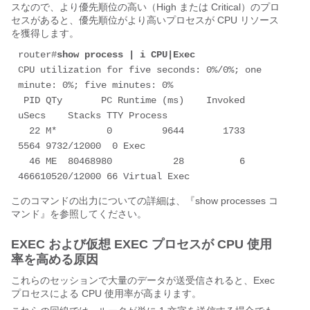
スなので、より優先順位の高い（High または Critical）のプロ
セスがあると、優先順位がより高いプロセスが CPU リソース
を獲得します。
router#
show process | i CPU|Exec
CPU utilization for five seconds: 0%/0%; one 
minute: 0%; five minutes: 0% 

 PID QTy       PC Runtime (ms)    Invoked   
uSecs    Stacks TTY Process 

  22 M*         0         9644       1733    
5564 9732/12000  0 Exec 

  46 ME  80468980           28          6    
466610520/12000 66 Virtual Exec 
このコマンドの出力についての詳細は、『show processes コ
マンド』を参照してください。
EXEC および仮想 EXEC プロセスが CPU 使用
率を高める原因
これらのセッションで大量のデータが送受信されると、Exec
プロセスによる CPU 使用率が高まります。