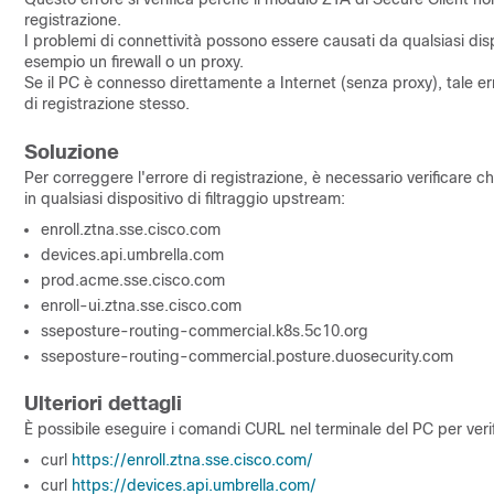
registrazione.
I problemi di connettività possono essere causati da qualsiasi disposi
esempio un firewall o un proxy.
Se il PC è connesso direttamente a Internet (senza proxy), tale er
di registrazione stesso.
Soluzione
Per correggere l'errore di registrazione, è necessario verificare che
in qualsiasi dispositivo di filtraggio upstream:
enroll.ztna.sse.cisco.com
devices.api.umbrella.com
prod.acme.sse.cisco.com
enroll-ui.ztna.sse.cisco.com
sseposture-routing-commercial.k8s.5c10.org
sseposture-routing-commercial.posture.duosecurity.com
Ulteriori dettagli
È possibile eseguire i comandi CURL nel terminale del PC per verifi
curl 
https://enroll.ztna.sse.cisco.com/
curl 
https://devices.api.umbrella.com/