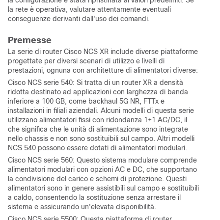
la configurazione è stata ripristinata ai valori predefiniti. Se
la rete è operativa, valutare attentamente eventuali
conseguenze derivanti dall'uso dei comandi.
Premesse
La serie di router Cisco NCS XR include diverse piattaforme
progettate per diversi scenari di utilizzo e livelli di
prestazioni, ognuna con architetture di alimentatori diverse:
Cisco NCS serie 540: Si tratta di un router XR a densità
ridotta destinato ad applicazioni con larghezza di banda
inferiore a 100 GB, come backhaul 5G NR, FTTx e
installazioni in filiali aziendali. Alcuni modelli di questa serie
utilizzano alimentatori fissi con ridondanza 1+1 AC/DC, il
che significa che le unità di alimentazione sono integrate
nello chassis e non sono sostituibili sul campo. Altri modelli
NCS 540 possono essere dotati di alimentatori modulari.
Cisco NCS serie 560: Questo sistema modulare comprende
alimentatori modulari con opzioni AC e DC, che supportano
la condivisione del carico e schemi di protezione. Questi
alimentatori sono in genere assistibili sul campo e sostituibili
a caldo, consentendo la sostituzione senza arrestare il
sistema e assicurando un'elevata disponibilità.
Cisco NCS serie 5500: Questa piattaforma di router