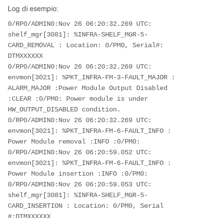
Log di esempio:
0/RP0/ADMIN0:Nov 26 06:20:32.269 UTC: 
shelf_mgr[3081]: %INFRA-SHELF_MGR-5-
CARD_REMOVAL : Location: 0/PM0, Serial#: 
DTMXXXXXX 
0/RP0/ADMIN0:Nov 26 06:20:32.269 UTC: 
envmon[3021]: %PKT_INFRA-FM-3-FAULT_MAJOR : 
ALARM_MAJOR :Power Module Output Disabled 
:CLEAR :0/PM0: Power module is under 
HW_OUTPUT_DISABLED condition. 
0/RP0/ADMIN0:Nov 26 06:20:32.269 UTC: 
envmon[3021]: %PKT_INFRA-FM-6-FAULT_INFO : 
Power Module removal :INFO :0/PM0: 
0/RP0/ADMIN0:Nov 26 06:20:59.052 UTC: 
envmon[3021]: %PKT_INFRA-FM-6-FAULT_INFO : 
Power Module insertion :INFO :0/PM0: 
0/RP0/ADMIN0:Nov 26 06:20:59.053 UTC: 
shelf_mgr[3081]: %INFRA-SHELF_MGR-5-
CARD_INSERTION : Location: 0/PM0, Serial 
#:DTMXXXXXX 