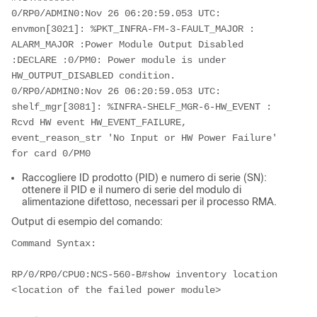
0/RP0/ADMIN0:Nov 26 06:20:59.053 UTC: 
envmon[3021]: %PKT_INFRA-FM-3-FAULT_MAJOR : 
ALARM_MAJOR :Power Module Output Disabled 
:DECLARE :0/PM0: Power module is under 
HW_OUTPUT_DISABLED condition. 
0/RP0/ADMIN0:Nov 26 06:20:59.053 UTC: 
shelf_mgr[3081]: %INFRA-SHELF_MGR-6-HW_EVENT : 
Rcvd HW event HW_EVENT_FAILURE, 
event_reason_str 'No Input or HW Power Failure' 
for card 0/PM0 
Raccogliere ID prodotto (PID) e numero di serie (SN):
ottenere il PID e il numero di serie del modulo di
alimentazione difettoso, necessari per il processo RMA.
Output di esempio del comando:
Command Syntax:
RP/0/RP0/CPU0:NCS-560-B#show inventory location 
<location of the failed power module>