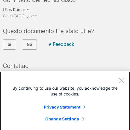
Contributo dei tecnici Cisco
Ullas Kumar E
Cisco TAC Engineer
Questo documento ti è stato utile?
Feedback
Sì
No
Contattaci
Apri una richiesta di assistenza
(Occorre un
contratto di servizio Cisco
)
By continuing to use our website, you acknowledge the
use of cookies.
Questo documento si applica a questi prodotti
Privacy Statement
Network Convergence System 5500 Series
Change Settings
Network Convergence System 5700 Series