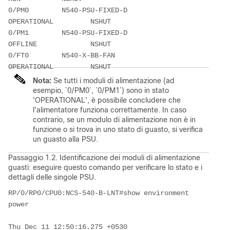
0/PM0        N540-PSU-FIXED-D            
OPERATIONAL         NSHUT
0/PM1        N540-PSU-FIXED-D            
OFFLINE             NSHUT
0/FT0        N540-X-BB-FAN               
OPERATIONAL         NSHUT
Nota:
Se tutti i moduli di alimentazione (ad
esempio, `0/PM0`, `0/PM1`) sono in stato
'OPERATIONAL', è possibile concludere che
l'alimentatore funziona correttamente. In caso
contrario, se un modulo di alimentazione non è in
funzione o si trova in uno stato di guasto, si verifica
un guasto alla PSU.
Passaggio 1.2. Identificazione dei moduli di alimentazione
guasti: eseguire questo comando per verificare lo stato e i
dettagli delle singole PSU.
RP/0/RP0/CPU0:NCS-540-B-LNT#show environment 
power
Thu Dec 11 12:50:16.275 +0530