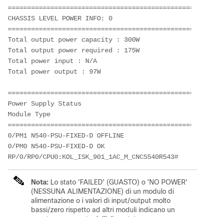
======================================================
CHASSIS LEVEL POWER INFO: 0
======================================================
Total output power capacity : 300W
Total output power required : 175W
Total power input : N/A
Total power output : 97W
======================================================
Power Supply Status
Module Type 
======================================================
0/PM1 N540-PSU-FIXED-D OFFLINE
0/PM0 N540-PSU-FIXED-D OK
RP/0/RP0/CPU0:KOL_ISK_901_1AC_M_CNCS540R543#
Nota:
Lo stato 'FAILED' (GUASTO) o 'NO POWER'
(NESSUNA ALIMENTAZIONE) di un modulo di
alimentazione o i valori di input/output molto
bassi/zero rispetto ad altri moduli indicano un