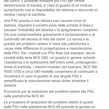
del carico. È possibile installare più PSU per fornire
alimentazione di backup in caso di guasto di un modulo,
aumentando così la disponibilità del sistema e riducendo al
minimo i tempi di inattività.
Una PSU guasta o non rilevata può causare errori di
sistema, impedire il corretto avvio delle schede di linea e
causare l'instabilità del sistema o lo spegnimento completo.
Ciò può compromettere gravemente il funzionamento e la
continuità del servizio di rete del router. La natura e la
gravità dei problemi variano in base alla piattaforma a
causa delle differenze di progettazione e manutenzione
della PSU. Per i modelli con PSU fisse (ad esempio, alcuni
modelli della serie NCS 540), un guasto in genere richiede
l'assistenza o la sostituzione dell'intera unità, prolungando i
tempi di inattività. I sistemi modulari (ad esempio, NCS 560,
5500, 5700 e circa 540 modelli) consentono di continuare a
funzionare in caso di guasto di una singola PSU e
semplificano la manutenzione senza dover arrestare il
sistema.
Procedura per la risoluzione dei problemi relativi alla PSU
nella piattaforma NCS XR
La procedura di risoluzione dei problemi relativi ai guasti
delle PSU nelle piattaforme NCS XR prevede in genere un