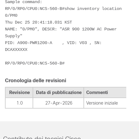
Sample command:
RP/0/RP0/CPU0:NCS-560-B#show inventory location 
0/PM0 
Thu Dec 25 20:41:18.031 KST
NAME: "0/PM0", DESCR: "ASR 900 1200W AC Power 
Supply"
PID: A900-PWR1200-A    , VID: V03 , SN: 
DCAXXXXXX
RP/0/RP0/CPU0:NCS-560-B#
Cronologia delle revisioni
Revisione
Data di pubblicazione
Commenti
1.0
27-Apr-2026
Versione iniziale