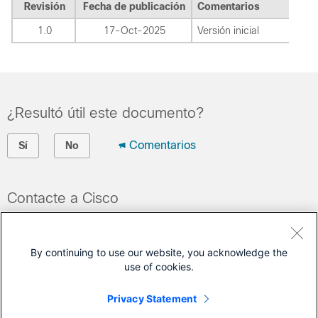
Revisión
Fecha de publicación
Comentarios
1.0
17-Oct-2025
Versión inicial
¿Resultó útil este documento?
Comentarios
Sí
No
Contacte a Cisco
Abrir un caso de soporte
(Requiere un
Cisco Service Contract
)
By continuing to use our website, you acknowledge the
use of cookies.
Este documento se aplica a estos productos
Privacy Statement
Umbrella