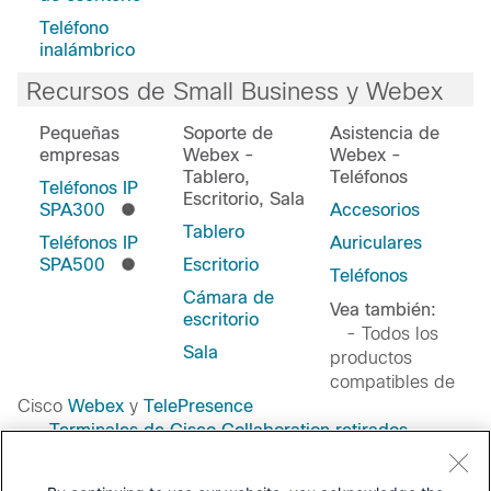
Teléfono
inalámbrico
Recursos de Small Business y Webex
Pequeñas
Soporte de
Asistencia de
empresas
Webex -
Webex -
Tablero,
Teléfonos
Teléfonos IP
Escritorio, Sala
SPA300
Accesorios
Tablero
Teléfonos IP
Auriculares
SPA500
Escritorio
Teléfonos
Cámara de
Vea también:
escritorio
- Todos los
Sala
productos
compatibles de
Cisco
Webex
y
TelePresence
-
Terminales de Cisco Collaboration retirados