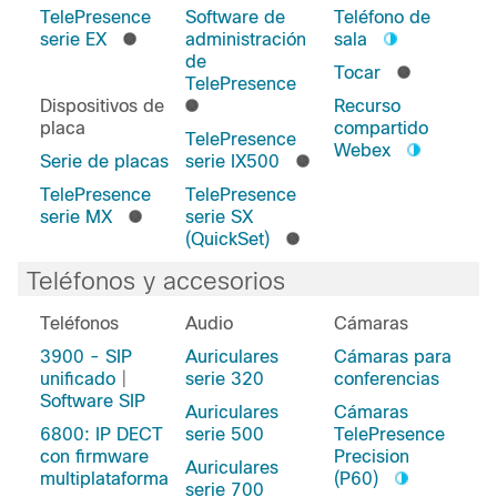
TelePresence
Software de
Teléfono de
serie EX
administración
sala
de
Tocar
TelePresence
Dispositivos de
Recurso
placa
compartido
TelePresence
Webex
Serie de placas
serie IX500
TelePresence
TelePresence
serie MX
serie SX
(QuickSet)
Teléfonos y accesorios
Teléfonos
Audio
Cámaras
3900 - SIP
Auriculares
Cámaras para
unificado
|
serie 320
conferencias
Software SIP
Auriculares
Cámaras
6800: IP DECT
serie 500
TelePresence
con firmware
Precision
Auriculares
multiplataforma
(P60)
serie 700