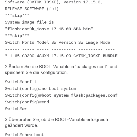
Software (CAT9K_IOSXE), Version 17.15.3, 
RELEASE SOFTWARE (fc1)
***skip***
System image file is 
"flash:cat9k_iosxe.17.15.03.SPA.bin"
***skip***
Switch Ports Model SW Version SW Image Mode 
------ ----- ----- ---------- ---------- ---- 
* 1 65 C9300-48UXM 17.15.03 CAT9K_IOSXE 
BUNDLE
2.Ändern Sie die BOOT-Variable in 'packages.conf', und
speichern Sie die Konfiguration.
Switch#conf t
Switch(config)#no boot system
Switch(config)#
boot system flash:packages.conf
Switch(config)#end
Switch#wr
3.Überprüfen Sie, ob die BOOT-Variable erfolgreich
geändert wurde.
Switch#show boot