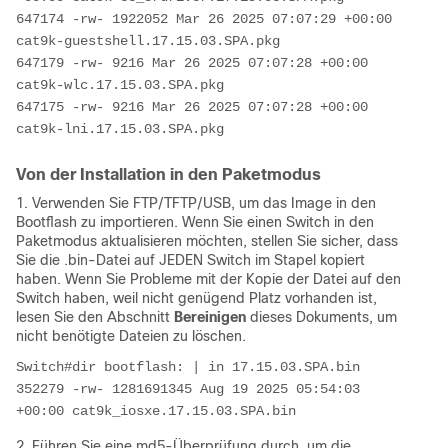
647174 -rw- 1922052 Mar 26 2025 07:07:29 +00:00 
cat9k-guestshell.17.15.03.SPA.pkg
647179 -rw- 9216 Mar 26 2025 07:07:28 +00:00 
cat9k-wlc.17.15.03.SPA.pkg
647175 -rw- 9216 Mar 26 2025 07:07:28 +00:00 
cat9k-lni.17.15.03.SPA.pkg
Von der Installation in den Paketmodus
1. Verwenden Sie FTP/TFTP/USB, um das Image in den
Bootflash zu importieren.
Wenn Sie einen Switch in den
Paketmodus aktualisieren möchten, stellen Sie sicher, dass
Sie die .bin-Datei auf JEDEN Switch im Stapel kopiert
haben. Wenn Sie Probleme mit der Kopie der Datei auf den
Switch haben, weil nicht genügend Platz vorhanden ist,
lesen Sie den Abschnitt
Bereinigen
dieses Dokuments, um
nicht benötigte Dateien zu löschen.
Switch#dir bootflash: | in 17.15.03.SPA.bin
352279 -rw- 1281691345 Aug 19 2025 05:54:03 
+00:00 cat9k_iosxe.17.15.03.SPA.bin
2. Führen Sie eine md5-Überprüfung durch, um die