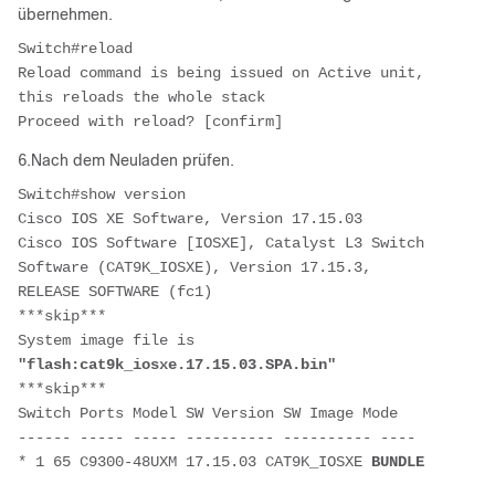
übernehmen.
Switch#reload 
Reload command is being issued on Active unit, 
this reloads the whole stack
Proceed with reload? [confirm]
6.Nach dem Neuladen prüfen.
Switch#show version 
Cisco IOS XE Software, Version 17.15.03
Cisco IOS Software [IOSXE], Catalyst L3 Switch 
Software (CAT9K_IOSXE), Version 17.15.3, 
RELEASE SOFTWARE (fc1)
***skip***
System image file is 
"flash:cat9k_iosxe.17.15.03.SPA.bin"
***skip***
Switch Ports Model SW Version SW Image Mode 
------ ----- ----- ---------- ---------- ---- 
* 1 65 C9300-48UXM 17.15.03 CAT9K_IOSXE 
BUNDLE 