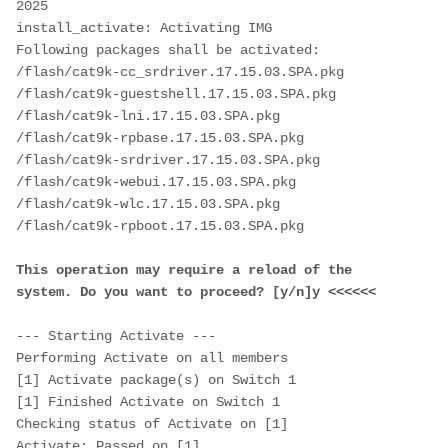
2025
install_activate: Activating IMG
Following packages shall be activated:
/flash/cat9k-cc_srdriver.17.15.03.SPA.pkg
/flash/cat9k-guestshell.17.15.03.SPA.pkg
/flash/cat9k-lni.17.15.03.SPA.pkg
/flash/cat9k-rpbase.17.15.03.SPA.pkg
/flash/cat9k-srdriver.17.15.03.SPA.pkg
/flash/cat9k-webui.17.15.03.SPA.pkg
/flash/cat9k-wlc.17.15.03.SPA.pkg
/flash/cat9k-rpboot.17.15.03.SPA.pkg
This operation may require a reload of the 
system. Do you want to proceed? [y/n]y <<<<<<
--- Starting Activate ---
Performing Activate on all members
[1] Activate package(s) on Switch 1
[1] Finished Activate on Switch 1
Checking status of Activate on [1]
Activate: Passed on [1]