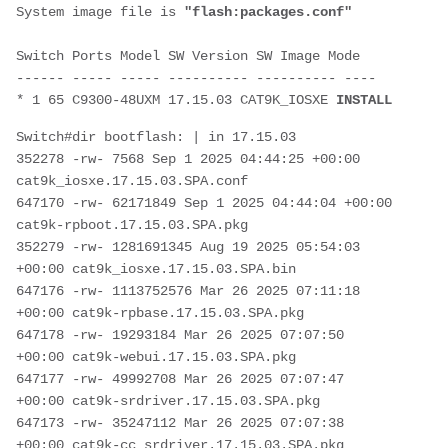
System image file is 
"flash:packages.conf"
Switch Ports Model SW Version SW Image Mode 
------ ----- ----- ---------- ---------- ---- 
* 1 65 C9300-48UXM 17.15.03 CAT9K_IOSXE 
INSTALL
Switch#dir bootflash: | in 17.15.03
352278 -rw- 7568 Sep 1 2025 04:44:25 +00:00 
cat9k_iosxe.17.15.03.SPA.conf
647170 -rw- 62171849 Sep 1 2025 04:44:04 +00:00 
cat9k-rpboot.17.15.03.SPA.pkg
352279 -rw- 1281691345 Aug 19 2025 05:54:03 
+00:00 cat9k_iosxe.17.15.03.SPA.bin
647176 -rw- 1113752576 Mar 26 2025 07:11:18 
+00:00 cat9k-rpbase.17.15.03.SPA.pkg
647178 -rw- 19293184 Mar 26 2025 07:07:50 
+00:00 cat9k-webui.17.15.03.SPA.pkg
647177 -rw- 49992708 Mar 26 2025 07:07:47 
+00:00 cat9k-srdriver.17.15.03.SPA.pkg
647173 -rw- 35247112 Mar 26 2025 07:07:38 
+00:00 cat9k-cc_srdriver.17.15.03.SPA.pkg