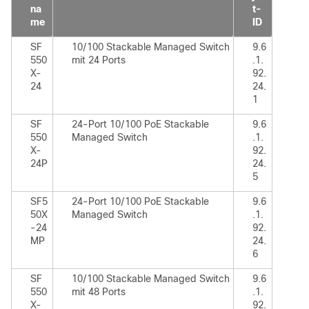
na
t-
me
ID
SF
10/100 Stackable Managed Switch
9.6
550
mit 24 Ports
.1.
X-
92.
24
24.
1
SF
24-Port 10/100 PoE Stackable
9.6
550
Managed Switch
.1.
X-
92.
24P
24.
5
SF5
24-Port 10/100 PoE Stackable
9.6
50X
Managed Switch
.1.
-24
92.
MP
24.
6
SF
10/100 Stackable Managed Switch
9.6
550
mit 48 Ports
.1.
X-
92.