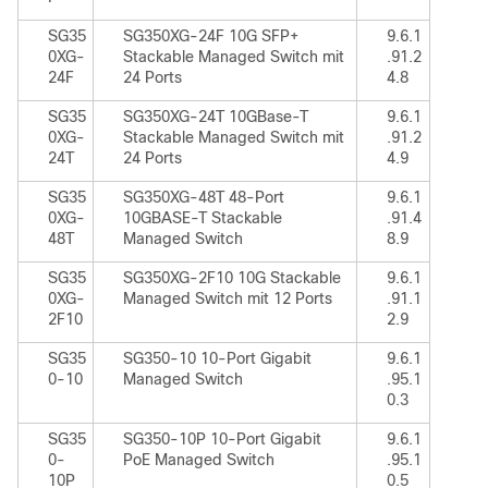
SG35
SG350XG-24F 10G SFP+
9.6.1
0XG-
Stackable Managed Switch mit
.91.2
24F
24 Ports
4.8
SG35
SG350XG-24T 10GBase-T
9.6.1
0XG-
Stackable Managed Switch mit
.91.2
24T
24 Ports
4.9
SG35
SG350XG-48T 48-Port
9.6.1
0XG-
10GBASE-T Stackable
.91.4
48T
Managed Switch
8.9
SG35
SG350XG-2F10 10G Stackable
9.6.1
0XG-
Managed Switch mit 12 Ports
.91.1
2F10
2.9
SG35
SG350-10 10-Port Gigabit
9.6.1
0-10
Managed Switch
.95.1
0.3
SG35
SG350-10P 10-Port Gigabit
9.6.1
0-
PoE Managed Switch
.95.1
10P
0.5