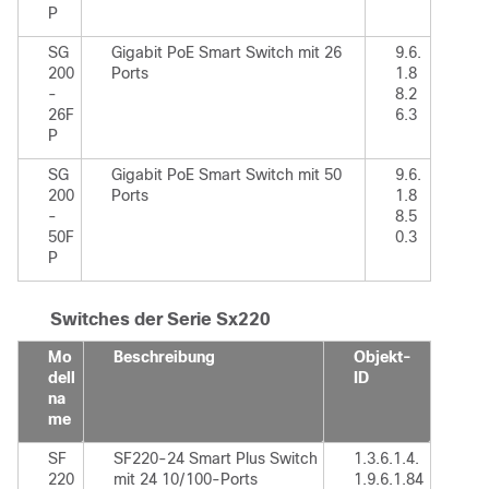
P
SG
Gigabit PoE Smart Switch mit 26
9.6.
200
Ports
1.8
-
8.2
26F
6.3
P
SG
Gigabit PoE Smart Switch mit 50
9.6.
200
Ports
1.8
-
8.5
50F
0.3
P
Switches der Serie Sx220
Mo
Beschreibung
Objekt-
dell
ID
na
me
SF
SF220-24 Smart Plus Switch
1.3.6.1.4.
220
mit 24 10/100-Ports
1.9.6.1.84