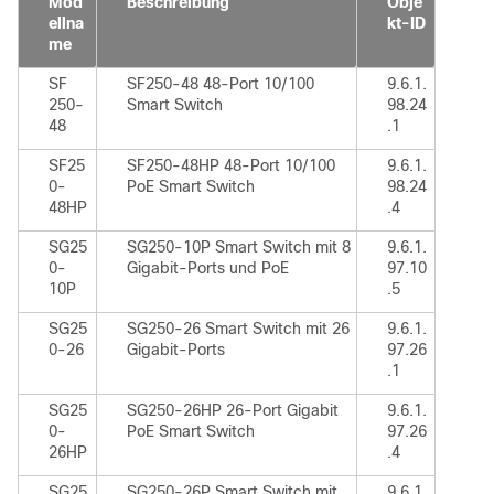
Mod
Beschreibung
Obje
ellna
kt-ID
me
SF
SF250-48 48-Port 10/100
9.6.1.
250-
Smart Switch
98.24
48
.1
SF25
SF250-48HP 48-Port 10/100
9.6.1.
0-
PoE Smart Switch
98.24
48HP
.4
SG25
SG250-10P Smart Switch mit 8
9.6.1.
0-
Gigabit-Ports und PoE
97.10
10P
.5
SG25
SG250-26 Smart Switch mit 26
9.6.1.
0-26
Gigabit-Ports
97.26
.1
SG25
SG250-26HP 26-Port Gigabit
9.6.1.
0-
PoE Smart Switch
97.26
26HP
.4
SG25
SG250-26P Smart Switch mit
9.6.1.