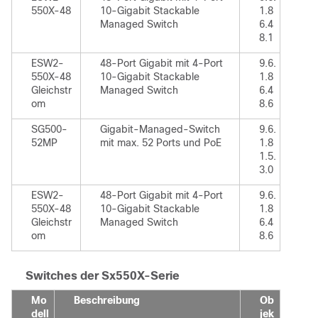
550X-48
10-Gigabit Stackable
1.8
Managed Switch
6.4
8.1
ESW2-
48-Port Gigabit mit 4-Port
9.6.
550X-48
10-Gigabit Stackable
1.8
Gleichstr
Managed Switch
6.4
om
8.6
SG500-
Gigabit-Managed-Switch
9.6.
52MP
mit max. 52 Ports und PoE
1.8
1.5.
3.0
ESW2-
48-Port Gigabit mit 4-Port
9.6.
550X-48
10-Gigabit Stackable
1.8
Gleichstr
Managed Switch
6.4
om
8.6
Switches der Sx550X-Serie
Mo
Beschreibung
Ob
dell
jek