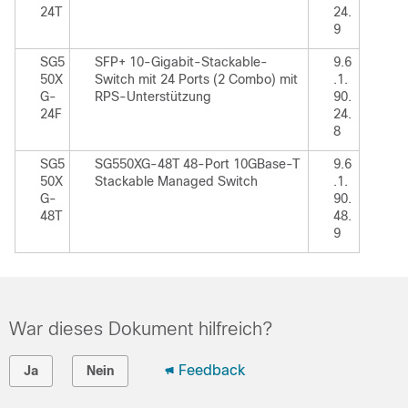
24T
24.
9
SG5
SFP+ 10-Gigabit-Stackable-
9.6
50X
Switch mit 24 Ports (2 Combo) mit
.1.
G-
RPS-Unterstützung
90.
24F
24.
8
SG5
SG550XG-48T 48-Port 10GBase-T
9.6
50X
Stackable Managed Switch
.1.
G-
90.
48T
48.
9
War dieses Dokument hilfreich?
Feedback
Ja
Nein