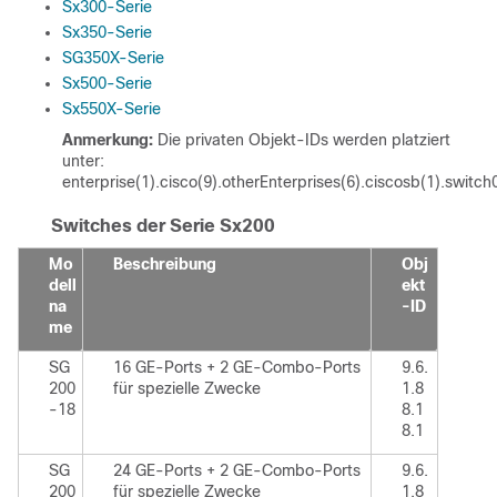
Sx300-Serie
Sx350-Serie
SG350X-Serie
Sx500-Serie
Sx550X-Serie
Anmerkung:
Die privaten Objekt-IDs werden platziert
unter:
enterprise(1).cisco(9).otherEnterprises(6).ciscosb(1).switch
Switches der Serie Sx200
Mo
Beschreibung
Obj
dell
ekt
na
-ID
me
SG
16 GE-Ports + 2 GE-Combo-Ports
9.6.
200
für spezielle Zwecke
1.8
-18
8.1
8.1
SG
24 GE-Ports + 2 GE-Combo-Ports
9.6.
200
für spezielle Zwecke
1.8