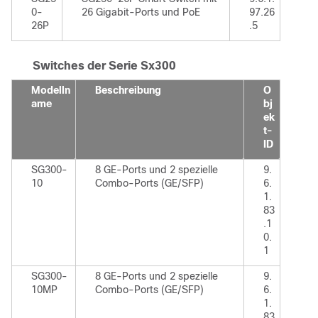
0-
26 Gigabit-Ports und PoE
97.26
26P
.5
Switches der Serie Sx300
Modelln
Beschreibung
O
ame
bj
ek
t-
ID
SG300-
8 GE-Ports und 2 spezielle
9.
10
Combo-Ports (GE/SFP)
6.
1.
83
.1
0.
1
SG300-
8 GE-Ports und 2 spezielle
9.
10MP
Combo-Ports (GE/SFP)
6.
1.
83