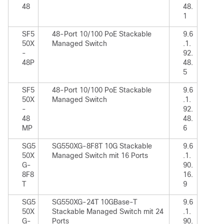
48
48.
1
SF5
48-Port 10/100 PoE Stackable
9.6
50X
Managed Switch
.1.
-
92.
48P
48.
5
SF5
48-Port 10/100 PoE Stackable
9.6
50X
Managed Switch
.1.
-
92.
48
48.
MP
6
SG5
SG550XG-8F8T 10G Stackable
9.6
50X
Managed Switch mit 16 Ports
.1.
G-
90.
8F8
16.
T
9
SG5
SG550XG-24T 10GBase-T
9.6
50X
Stackable Managed Switch mit 24
.1.
G-
Ports
90.