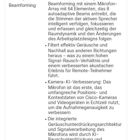
Beamforming mit einem Mikrofon-
Beamforming
Array mit 64 Elementen, das 8
autoadaptive Beams antreibt, die
die Stimmen der aktiven Sprecher
intelligent verfolgen, fokussieren
und erfassen und gleichzeitig der
Raumdynamik und den Änderungen
des Arbeitsplatzdesigns folgen
Filtert effektiv Geräusche und
●
Nachhall aus anderen Richtungen
heraus – was zu einem hohen
Signal-Rausch-Verhältnis und
einem verbesserten akustischen
Erlebnis für Remote-Teilnehmer
führt.
Kamera-KI-Verbesserung: Das
●
Mikrofon ist das erste, das
umfangreiche Positions- und
Kontextdaten von Cisco-Kameras
und Videogeräten in Echtzeit nutzt,
um die Aufnahmegenauigkeit zu
verbessern
Die integrierte
●
Geräuschunterdrückungsarchitektur
und Signalverarbeitung des
Mikrofons wird durch KI-
Rauschunterdrückung und