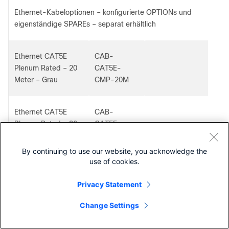
Ethernet-Kabeloptionen – konfigurierte OPTIONs und
eigenständige SPAREs – separat erhältlich
Ethernet CAT5E
CAB-
Plenum Rated – 20
CAT5E-
Meter – Grau
CMP-20M
Ethernet CAT5E
CAB-
Plenum Rated – 30
CAT5E-
Meter – Grau
CMP-30M
By continuing to use our website, you acknowledge the
use of cookies.
Ethernet CAT5E
CAB-
Plenum Rated – 20
CAT5E-
Privacy Statement
Meter – Grau –
CMP-20M=
SPARE
Change Settings
Cisco kontaktieren