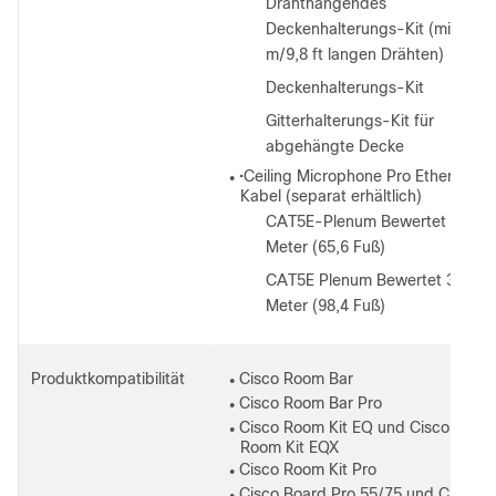
Drahthängendes
◦
Deckenhalterungs-Kit (mit 3
m/9,8 ft langen Drähten)
Deckenhalterungs-Kit
◦
Gitterhalterungs-Kit für
◦
abgehängte Decke
•Ceiling Microphone Pro Ethernet-
●
Kabel (separat erhältlich)
CAT5E-Plenum Bewertet 20
◦
Meter (65,6 Fuß)
CAT5E Plenum Bewertet 30
◦
Meter (98,4 Fuß)
Produktkompatibilität
Cisco Room Bar
●
Cisco Room Bar Pro
●
Cisco Room Kit EQ und Cisco
●
Room Kit EQX
Cisco Room Kit Pro
●
Cisco Board Pro 55/75 und Cisco
●