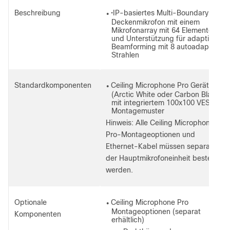
Beschreibung
•IP-basiertes Multi-Boundary-
●
Deckenmikrofon mit einem
Mikrofonarray mit 64 Elementen
und Unterstützung für adaptives
Beamforming mit 8 autoadaptiven
Strahlen
Standardkomponenten
Ceiling Microphone Pro Gerät
●
(Arctic White oder Carbon Black)
mit integriertem 100x100 VESA-
Montagemuster
Hinweis:
Alle Ceiling Microphone
Pro-Montageoptionen und
Ethernet-Kabel müssen separat von
der Hauptmikrofoneinheit bestellt
werden.
Optionale
Ceiling Microphone Pro
●
Montageoptionen (separat
Komponenten
erhältlich)