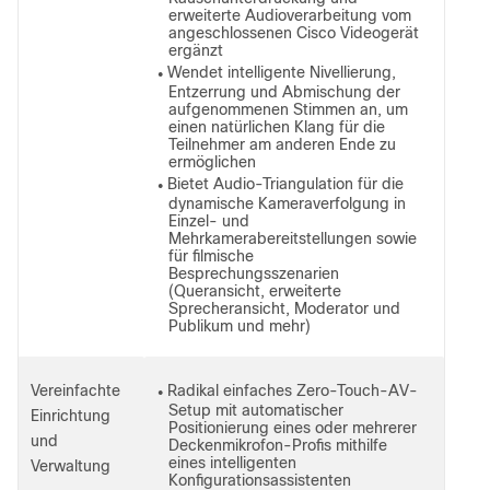
erweiterte Audioverarbeitung vom
angeschlossenen Cisco Videogerät
ergänzt
Wendet intelligente Nivellierung,
●
Entzerrung und Abmischung der
aufgenommenen Stimmen an, um
einen natürlichen Klang für die
Teilnehmer am anderen Ende zu
ermöglichen
Bietet Audio-Triangulation für die
●
dynamische Kameraverfolgung in
Einzel- und
Mehrkamerabereitstellungen sowie
für filmische
Besprechungsszenarien
(Queransicht, erweiterte
Sprecheransicht, Moderator und
Publikum und mehr)
Vereinfachte
Radikal einfaches Zero-Touch-AV-
●
Setup mit automatischer
Einrichtung
Positionierung eines oder mehrerer
und
Deckenmikrofon-Profis mithilfe
eines intelligenten
Verwaltung
Konfigurationsassistenten