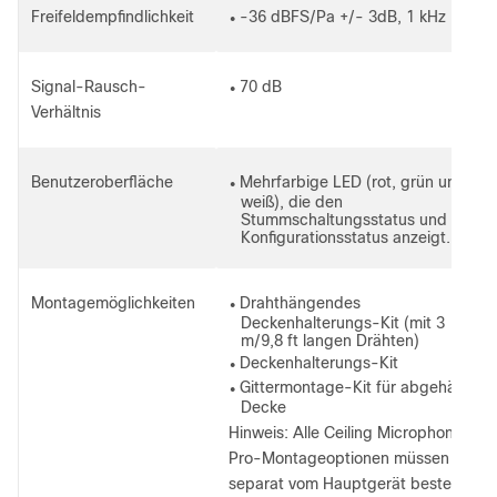
Freifeldempfindlichkeit
-36 dBFS/Pa +/- 3dB, 1 kHz
●
Signal-Rausch-
70 dB
●
Verhältnis
Benutzeroberfläche
Mehrfarbige LED (rot, grün und
●
weiß), die den
Stummschaltungsstatus und den
Konfigurationsstatus anzeigt.
Montagemöglichkeiten
Drahthängendes
●
Deckenhalterungs-Kit (mit 3
m/9,8 ft langen Drähten)
Deckenhalterungs-Kit
●
Gittermontage-Kit für abgehängte
●
Decke
Hinweis:
Alle Ceiling Microphone
Pro-Montageoptionen müssen
separat vom Hauptgerät bestellt