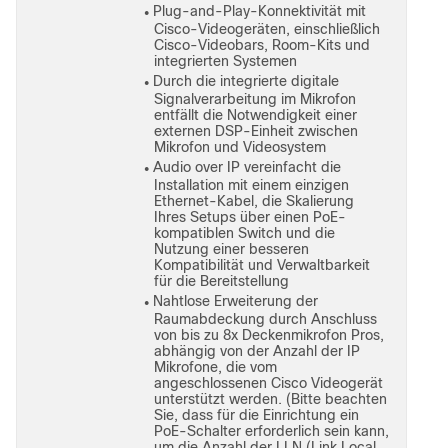
Plug-and-Play-Konnektivität mit
●
Cisco-Videogeräten, einschließlich
Cisco-Videobars, Room-Kits und
integrierten Systemen
Durch die integrierte digitale
●
Signalverarbeitung im Mikrofon
entfällt die Notwendigkeit einer
externen DSP-Einheit zwischen
Mikrofon und Videosystem
Audio over IP vereinfacht die
●
Installation mit einem einzigen
Ethernet-Kabel, die Skalierung
Ihres Setups über einen PoE-
kompatiblen Switch und die
Nutzung einer besseren
Kompatibilität und Verwaltbarkeit
für die Bereitstellung
Nahtlose Erweiterung der
●
Raumabdeckung durch Anschluss
von bis zu 8x Deckenmikrofon Pros,
abhängig von der Anzahl der IP
Mikrofone, die vom
angeschlossenen Cisco Videogerät
unterstützt werden. (Bitte beachten
Sie, dass für die Einrichtung ein
PoE-Schalter erforderlich sein kann,
um die Anzahl der LLN (Link Local