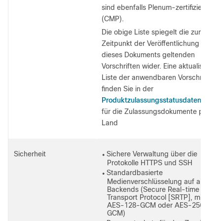
sind ebenfalls Plenum-zertifiziert
(CMP).
Die obige Liste spiegelt die zum
Zeitpunkt der Veröffentlichung
dieses Dokuments geltenden
Vorschriften wider. Eine aktualisierte
Liste der anwendbaren Vorschriften
finden Sie in der
Produktzulassungsstatusdatenbank
für die Zulassungsdokumente pro
Land
Sicherheit
Sichere Verwaltung über die
●
Protokolle HTTPS und SSH
Standardbasierte
●
Medienverschlüsselung auf allen
Backends (Secure Real-time
Transport Protocol [SRTP], mit
AES-128-GCM oder AES-256-
GCM)