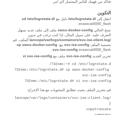
فتأكد من فهمك للتأثير المحتمل لأي أمر.
التكوين
انتقل إلى
/etc/logrotate.d/
دليل مع
cd /etc/logrotate.d/
erasecat4000_flash:.
نسخ الحالي
swos-docker-config
ملف إلى ملف جديد يسهل
التعرف عليه. على سبيل المثال، إذا كنت ترغب في تدوير
/lancope/var/logs/containers/svc-ise-client.log
الملف، قم
بتسمية الملف
svc-ise-config
مع
cp swos-docker-config 
svc-ise-config
erasecat4000_flash:.
تحرير الجديد
svc-ise-config
ملف مع
vi svc-ise-config 
. 
732smc:~# cd /etc/logrotate.d/
732smc:/etc/logrotate.d# cp swos-docker-config 
svc-ise-config
732smc:/etc/logrotate.d# vi svc-ise-config 
قم بتحرير الملف بحيث تتطابق المحتويات مع هذا الإخراج:
/lancope/var/logs/containers/svc-ise-client.log 
{
copytruncate
compress