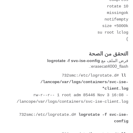
rotate 10
missingok
notifempty
size +5000k
su root lclog
}
التحقق من الصحة
فرض الملف مع
logrotate -f svc-ise-config
erasecat4000_flash:.
732smc:/etc/logrotate.d# 
ll 
/lancope/var/logs/containers/svc-ise-
client.log*
-rw-r--r-- 1 root adm 85446 Nov 3 16:08 
/lancope/var/logs/containers/svc-ise-client.log
732smc:/etc/logrotate.d# 
logrotate -f svc-ise-
config