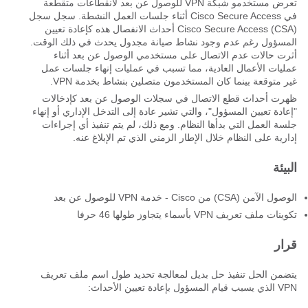
تعرض مستخدمو شبكة VPN للوصول عن بعد لانقطاعات متقطعة
في Cisco Secure Access أثناء جلسات العمل النشطة. سجل سجل
Cisco Secure Access (CSA) أحداث الانفصال هذه كإعادة تعيين
المسؤول رغم عدم وجود نشاط صيانة مجدول يحدث في ذلك الوقت.
أثرت حالات عدم الاتصال على مستخدمي الوصول عن بعد أثناء
عمليات الأعمال العادية، مما تسبب في عمليات إنهاء جلسات عمل
غير متوقعة بينما كان المستخدمون متصلين بنشاط بخدمة VPN.
ظهرت أحداث قطع الاتصال في سجلات الوصول عن بعد كإدخالات
"إعادة تعيين المسؤول"، والتي تشير عادة إلى التدخل الإداري أو إنهاء
جلسة العمل التي بدأها النظام. ومع ذلك، لم يتم تنفيذ أي إجراءات
إدارية على النظام خلال الإطار الزمني الذي تم الإبلاغ عنه.
البيئة
الوصول الآمن (CSA) من Cisco - خدمة VPN للوصول عن بعد
تكوينات ملف تعريف VPN بأسماء يتجاوز طولها 46 حرفا
قرار
يتضمن الحل تنفيذ حل بديل لمعالجة تحديد طول اسم ملف تعريف
VPN الذي يسبب قيام المسؤول بإعادة تعيين الأحداث: