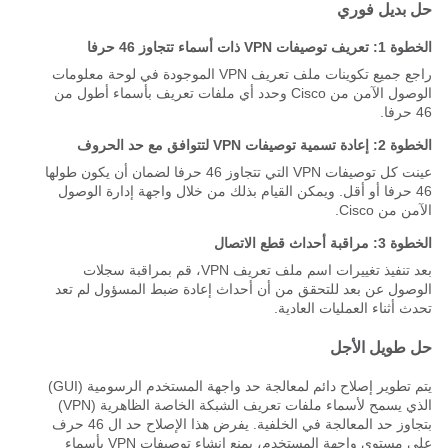
حل بديل فوري
الخطوة 1: تعريف توصيفات VPN ذات أسماء تتجاوز 46 حرفا
راجع جميع تكوينات ملف تعريف VPN الموجودة في لوحة معلومات
الوصول الآمن من Cisco وحدد أي ملفات تعريف بأسماء أطول من
46 حرفا.
الخطوة 2: إعادة تسمية توصيفات VPN لتتوافق مع حد الحروف
عينت كل توصيفات VPN التي تتجاوز 46 حرفا لضمان أن يكون طولها
46 حرفا أو أقل. ويمكن القيام بذلك من خلال واجهة إدارة الوصول
الآمن من Cisco.
الخطوة 3: مراقبة أحداث قطع الاتصال
بعد تنفيذ تغييرات اسم ملف تعريف VPN، قم بمراقبة سجلات
الوصول عن بعد للتحقق من أن أحداث إعادة ضبط المسؤول لم تعد
تحدث أثناء العمليات العادية.
حل طويل الأجل
يتم تطوير إصلاح دائم لمعالجة حد واجهة المستخدم الرسومية (GUI)
الذي يسمح لأسماء ملفات تعريف الشبكة الخاصة الظاهرية (VPN)
بتجاوز حد المعالجة في الخلفية. يفرض هذا الإصلاح حد ال 46 حرف
على مستوى واجهة المستخدم، يمنع إنشاء توصيفات VPN بأسماء