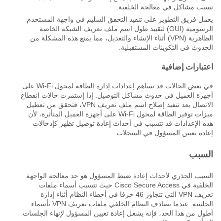
تسبب مشاكل في معالجة الخلفية.
يعمل فريق التطوير على تنفيذ التحقق السليم في واجهة المستخدم
الرسومية (GUI) لتقييد طول اسم ملف تعريف الشبكة الخاصة
الظاهرية (VPN) أثناء الإنشاء والتعديل، مما يمنع هذه المشكلة من
الحدوث في التكوينات المستقبلية.
اعتبارات إضافية
في بعض الحالات قد تساهم إعدادات إدارة الطاقة لمحول Wi-Fi على
أجهزة العميل في حدوث مشاكل التوصيل. إذا إستمرت حالات انقطاع
الاتصال بعد تنفيذ إصلاح اسم ملف تعريف VPN، فتحقق من تعطيل
ميزات توفير الطاقة لمحول Wi-Fi على أجهزة العميل المتأثرة، لأن
هذه الإعدادات قد تتسبب في أحداث إعادة توصيل تظهر كإدخالات
إعادة تعيين المسؤول في السجلات.
السبب
السبب الجذري لأحداث إعادة ضبط المسؤول هو حد معالجة الواجهة
الخلفية في Cisco Secure Access حيث تتسبب أسماء ملفات
تعريف VPN التي تتجاوز 46 حرفا في أخطاء النظام أثناء إدارة
الجلسة. عندما يصادف النظام الخلفي ملفات تعريف VPN بأسماء
أطول من هذا الحد، فإنه يشغل إعادة تعيين المسؤول لإنهاء الجلسات