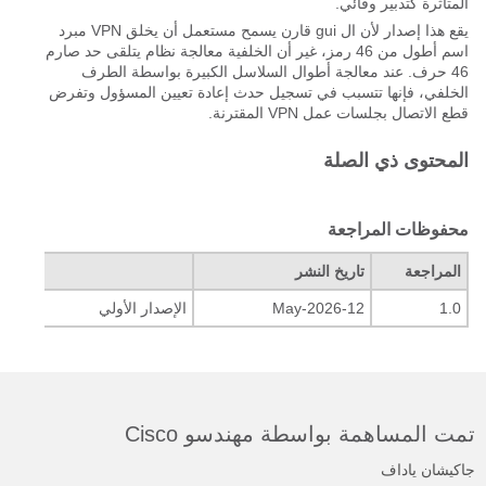
المتأثرة كتدبير وقائي.
يقع هذا إصدار لأن ال gui قارن يسمح مستعمل أن يخلق VPN مبرد
اسم أطول من 46 رمز، غير أن الخلفية معالجة نظام يتلقى حد صارم
46 حرف. عند معالجة أطوال السلاسل الكبيرة بواسطة الطرف
الخلفي، فإنها تتسبب في تسجيل حدث إعادة تعيين المسؤول وتفرض
قطع الاتصال بجلسات عمل VPN المقترنة.
المحتوى ذي الصلة
محفوظات المراجعة
المراجعة
تاريخ النشر
التعل
1.0
12-May-2026
الإصدار الأولي
تمت المساهمة بواسطة مهندسو Cisco
جاكيشان ياداف