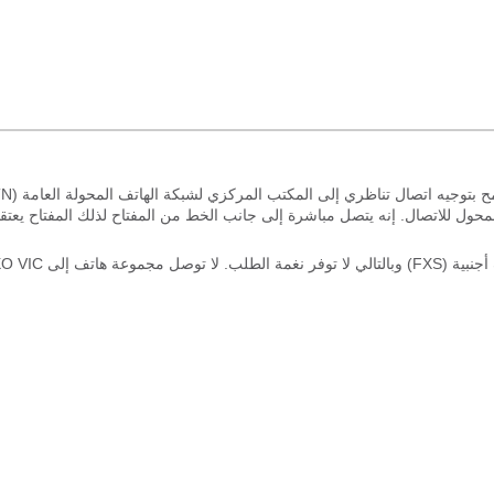
لى تبادل فرعي خاص (PBX). يوجد FXO على نهاية المحول للاتصال. إنه يتصل مباشرة إلى جانب الخط من المفتاح لذلك المفتاح يع