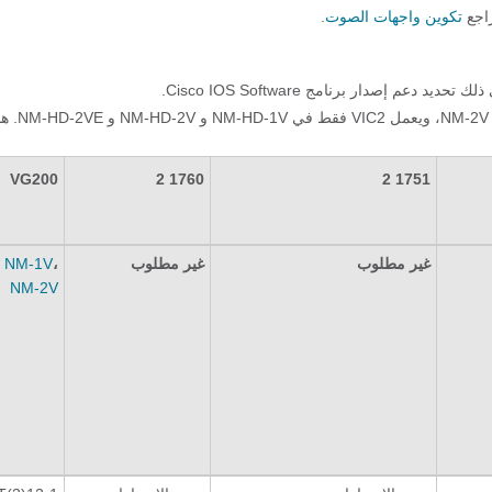
تكوين واجهات الصوت
.
يعمل مركز فيينا الدولي الأصلي فقط في وحدات شبكة NM-1V و NM-2V، وي
VG200
1760 2
1751 2
غير مطلوب
غير مطلوب
،
NM-1V
NM-2V