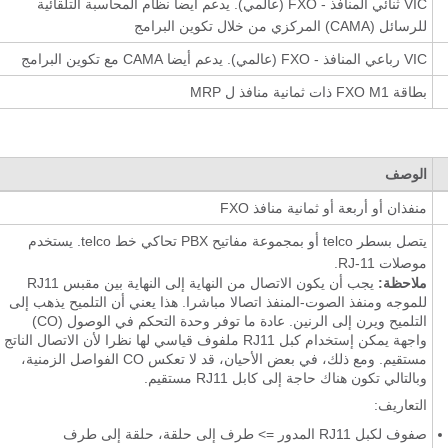
VIC ثنائي المنافذ - FXO (عالمي). يدعم أيضا نظام المحاسبة التلقائية
للرسائل (CAMA) المركزي من خلال تكوين البرامج
VIC رباعي المنافذ - FXO (عالمي). يدعم أيضا CAMA مع تكوين البرامج
بطاقة FXO M1 ذات ثمانية منافذ ل MRP
الوصف
منفذان أو أربعة أو ثمانية منافذ FXO
يتصل بسطر telco أو بمجموعة مفاتيح PBX تحاكي خط telco. يستخدم
موصلات RJ-11.
ملاحظة:
يجب أن يكون الاتصال من النهاية إلى النهاية بين مقبس RJ11
للموجه ومنفذ الصوت-المنفذ اتصالا مباشرا. هذا يعني أن التلميح يذهب إلى
التلميح ويرن إلى الرنين. عادة ما توفر وحدة التحكم في الوصول (CO)
واجهة يمكن إستخدام كبل RJ11 ملفوف قياسي لها نظرا لأن الاتصال الناتج
مستقيم. ومع ذلك، في بعض الأحيان، قد لا تعكس CO الفواصل الزمنية،
وبالتالي تكون هناك حاجة إلى كابل RJ11 مستقيم.
التعاريف:
صفوف لكبل RJ11 المدور => طرف إلى حلقة، حلقة إلى طرف