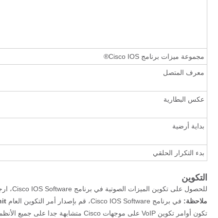
مجموعة ميزات برنامج Cisco IOS®
معرف المتصل
عكس البطارية
بداية أرضية
بدء التكرار الحلقي
التكوين
للحصول على تكوين الميزات الصوتية في برنامج Cisco IOS Software، ارجع إلى
ملاحظة:
في برنامج Cisco IOS Software، قم بإصدار أمر التكوين العام
it>
تكون أوامر تكوين VoIP على موجهات Cisco متشابهة جدا على جميع الأنظمة الأساسية للموجه الموضحة أدناه.